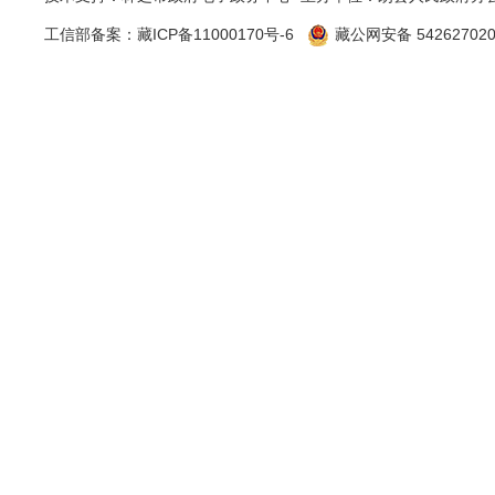
202
6
年
工信部备案：
藏ICP备11000170号-6
藏公网安备 542627020
进场施工准
腹腔多脏器
198万元
国安全生产
（中华人民
组开展工作
建设局、公
并聘请有关
事故调
注重实效”