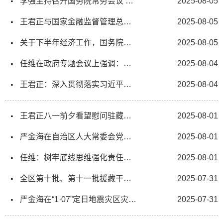
李强主持召开国务院常务会议 学习贯彻习近平总书记关于上半年经济形势和做好下半年经济工作重要讲话精神等
2025-08-05
王君正与国家金融监督管理总局局长李云泽座谈
2025-08-05
关于下半年经济工作，国务院多部门发声
2025-08-05
任维在政府专题会议上强调：以重点项目建设为牵引 持续推动西藏高质量发展
2025-08-04
王君正：深入贯彻落实习近平总书记重要指示精神加快推动科技事业发展为社会主义现代化新西藏建设提供坚实科技支撑
2025-08-04
王君正八一前夕看望慰问驻藏部队官兵
2025-08-01
严金海在自治区人大常委会党组理论学习中心组2025年第7次（扩大）学习会上强调
2025-08-01
任维：树牢底线思维强化责任落实全力以赴做好冰湖灾害防治各项工作
2025-08-01
全区第十批、第十一批援藏干部人才迎送大会召开
2025-07-31
严金海在“1·07”定日地震灾区灾后恢复重建工作领导小组第三次会议上强调：提高思想认识突出攻坚重点盯紧核心要素凝聚各方力量 确保如期高质量完成灾后恢复重建任务
2025-07-31