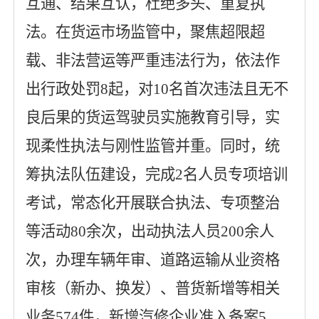
互通、结果互认，杜绝多头、重复执
法。在货运市场监管中，聚焦超限超
载、非法营运等严重违法行为，依法作
出行政处罚
8起
，
对
10名首次违法且无不
良后果的货运驾驶员实施教育引导，实
现柔性执法与刚性监管并重。同时，统
筹执法队伍建设，完成2名人员专项培训
考试
，
常态化开展联合执法
、
专项整治
等活动
80余次，出动执法人员200余人
次，办理
车辆年审、
道路运输从业资格
审核（新办、换发）、普货新增等
相关
业务
574件
，新增
汽修企业准入备案
5