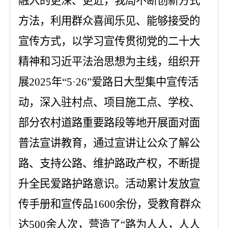
融入的更深、更近，我局不断创新方式
方法，利用群众喜闻乐见、能够接受的
宣传方式，以学习宣传贯彻党的二十大
精神和习近平法治思想为主线，组织开
展
202
5
年
“5·26”爱路日大型集中宣传活
动，深入驻村点、项目施工点、学校、
部分农村道路重要路段等地
开展
面对面
普法宣讲
教育
，
通过宣讲让公众了
解公
路、支持公路、维护路政产权，不断提
升全民爱路护路意识。活动累计发放宣
传手册和宣传品
160
0余份，受教育群众
达
500
余人次
，
营造了
“路为人人，人人