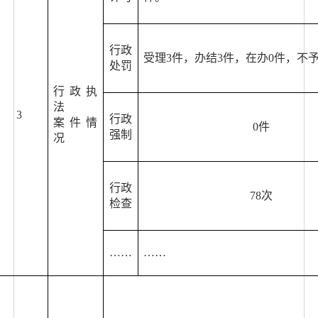
行政
受理
3
件，办结
3
件，在办
0
件，不
处罚
行政执
法
3
行政
案
件
情
0
件
强制
况
行政
78
次
检查
……
……