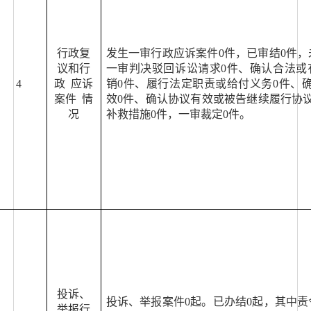
行政复
发生一审行政应诉案件
0
件，已审结
0
件，
议和行
一审判决驳回诉讼请求
0
件、确认合法或
4
政
应诉
销
0
件、履行法定职责或给付义务
0
件、
案件
情
效
0
件、确认协议有效或被告继续履行协
况
补救措施
0
件，一审裁定
0
件。
投诉、
投诉、举报案件
0
起。已办结
0
起，其中责
举报行