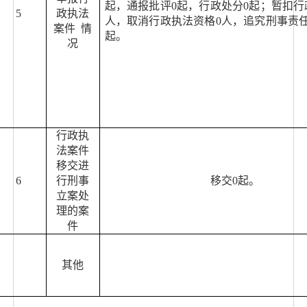
起，通报批评
0
起，行政处分
0
起；暂扣行
5
政执法
人，取消行政执法资格
0
人，追究刑事责
案件
情
起。
况
行政执
法案件
移交进
6
行刑事
移交
0
起。
立案处
理的案
件
其他