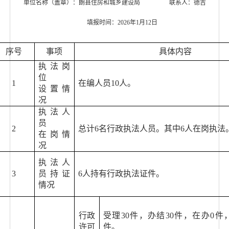
单位名称（盖章）：朗县住房和城乡建设局
联系人：德吉
填报时间：
2026年1月12日
序号
事项
具体内容
执法岗
位
1
在编人员
10
人。
设置情
况
执法人
员
2
总计
6
名行政执法人员。其中
6
人在岗执法
在岗情
况
执法人
3
员持证
6
人持有行政执法证件。
情况
行政
受理
30
件，办结
30
件，在办
0
件
许可
件。