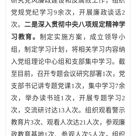
研究党风廉政建设和反腐败工作，组织
党规
党纪
学习
9余
次，开展廉政谈话
2
次。
二是
深入贯彻中央八项规定精神学
习教育
。
制定实施方案，成立领导小
组，制定学习计划，将相关学习内容纳
入党组理论中心组和支部集中学习。
截
至目前，
召开
专题
会议
研究部署
1次，
党
支部书记讲专题党课
1次，集中学习7余
次，举办读书班1次，开展专题学习2
次，交流研讨达13人次。
组织观看警示
教育片
3次、观看人次达21人次，参观廉
政教育基地1次、参观人次5人次，组织