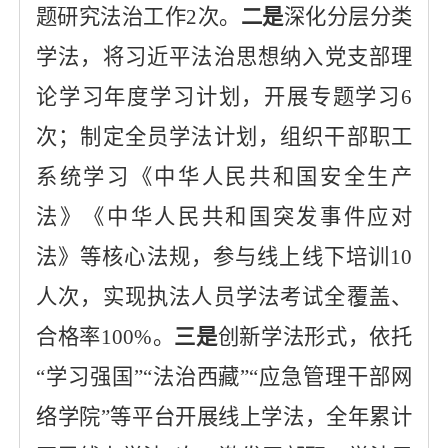
题研究法治工作
2
次。
二是
深化分层分类
学法，将习近平法治思想纳入
党支部
理
论学习年度学习计划，开展专题学习
6
次；制定全员学法计划，组织干部职工
系统学习《
中华人民共和国
安全生产
法》《
中华人民共和国
突发事件应对
法》等核心法规，参与线上线下培训
10
人次，实现执法人员学法考试全覆盖、
合格率
100%。
三是
创新学法形式，依托
“学习强国”
“法治西藏”
“
应急管理
干部网
络学院
”等平台开展线上学法，
全年累计