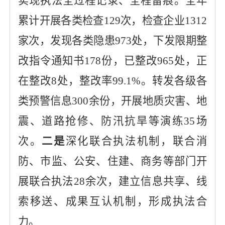
实现执法全过程记录、全程留痕。
全年
累计开展各类检查
129次，检查企业1312
家次，发现各类隐患973处，下发限期整
改指令通知书178份，已整改965处，正
在整改8处，整改率99.1%。转发各级各
类预警信息300余份，开展地质灾害、地
震、道路抢修、防汛抗旱等演练35场
次。
二是
深化联合执法机制，联合
消
防、
市监、公安、住建
、商务
等部门开
展联合执法
28余
次，建立信息共享、线
索移送、成果互认机制，形成执法合
力。